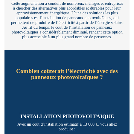
Cette augmentation a conduit de nombreux ménages et entreprises
à chercher des alternatives plus abordables et durables pour leur
approvisionnement énergétique. L’une des solutions les plus
populaires est l’installation de panneaux photovoltaïques, qui
permettent de produire de l’électricité à partir de l’énergie solaire.
Au fil du temps, le coût de l’installation de panneaux
photovoltaïques a considérablement diminué, rendant cette option
plus accessible à un plus grand nombre de personnes.
Combien coûterait l'électricité avec des
panneaux photovoltaïques ?
INSTALLATION PHOTOVOLTAIQUE
Avec un coût d’installation estimatif à 13 000 €, vous allez
produire :