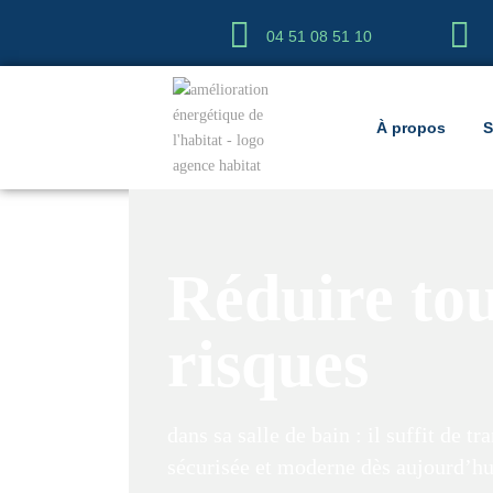
04 51 08 51 10
À propos
S
Réduire tou
risques
dans sa salle de bain : il suffit de 
sécurisée et moderne dès aujourd’hu