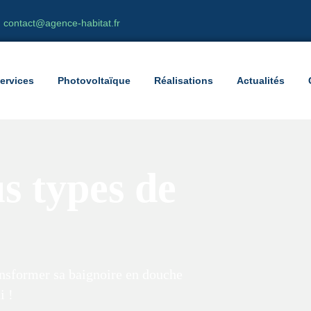
contact@agence-habitat.fr
ervices
Photovoltaïque
Réalisations
Actualités
s types de
transformer sa baignoire en douche
i !