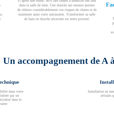
D’après une étude, 46% des chutes à domicile ont lieu
Fac
dans la salle de bain.
Une douche sur-mesure permet
e
de réduire considérablement vos risques de chutes et de
,
maintenir ainsi votre autonomie. Transformer sa salle
es
de bain en douche sécurisée est notre priorité.
e
p
so
Un accompagnement de A 
technique
Instal
bilité dans votre
Installation en un
éalisée par un
artisans q
écialisé dans le
aine.