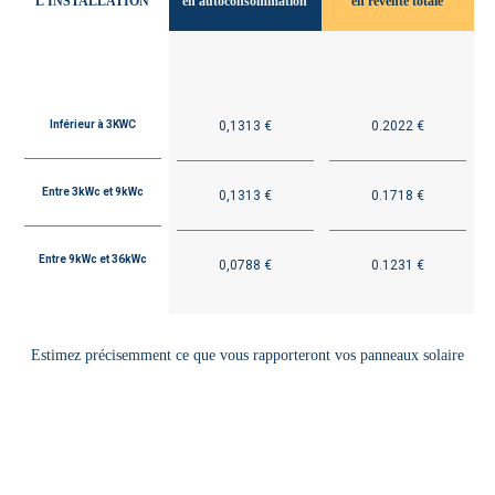
L'INSTALLATION
en autoconsommation
en revente totale
Inférieur à 3KWC
0,1313 €
0.2022 €
Entre 3kWc et 9kWc
0,1313 €
0.1718 €
Entre 9kWc et 36kWc
0,0788 €
0.1231 €
Estimez précisemment ce que vous rapporteront vos panneaux solaire