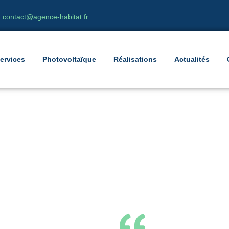
contact@agence-habitat.fr
ervices
Photovoltaïque
Réalisations
Actualités
 d’un chauffe-eau solai